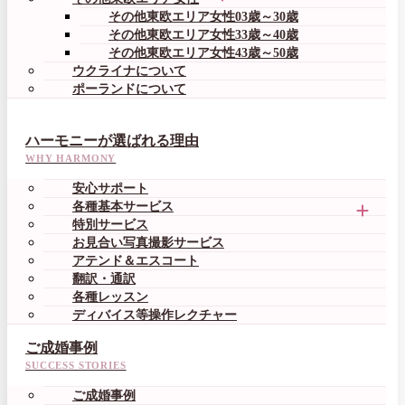
その他東欧エリア女性03歳～30歳
その他東欧エリア女性33歳～40歳
その他東欧エリア女性43歳～50歳
ウクライナについて
ポーランドについて
ハーモニーが選ばれる理由
WHY HARMONY
安心サポート
各種基本サービス
特別サービス
お見合い写真撮影サービス
アテンド＆エスコート
翻訳・通訳
各種レッスン
ディバイス等操作レクチャー
ご成婚事例
SUCCESS STORIES
ご成婚事例