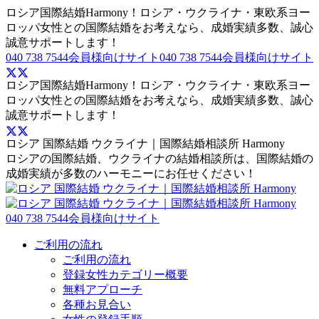
Skip
ロシア国際結婚Harmony！ロシア・ウクライナ・東欧系ヨー
to
ロッパ女性との国際結婚をお考えなら、成婚実績多数、誠心
content
誠意サポートします！
040 738 7544
会員様向けサイト
040 738 7544
会員様向けサイト
X
X
Instagram
YouTube
page
page
page
page
ロシア国際結婚Harmony！ロシア・ウクライナ・東欧系ヨー
opens
opens
opens
opens
ロッパ女性との国際結婚をお考えなら、成婚実績多数、誠心
in
in
in
in
誠意サポートします！
new
new
new
new
X
X
Instagram
YouTube
window
window
window
window
page
page
page
page
ロシア 国際結婚 ウクライナ｜国際結婚相談所 Harmony
opens
opens
opens
opens
ロシアの国際結婚、ウクライナの結婚相談所は、国際結婚の
in
in
in
in
成婚実績が多数のハーモニーにお任せください！
new
new
new
new
window
window
window
window
040 738 7544
会員様向けサイト
ご利用の流れ
ご利用の流れ
登録女性カテゴリー概要
無料アプローチ
各種お見合い