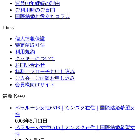
運営00年継続の理由
ご利用時のご質問
国際結婚お役立ちコラム
Links
個人情報保護
特定商取引法
利用規約
クッキーについて
お問い合わせ
無料アプローチお申し込み
ご入会・ご面談お申し込み
会員様向けサイト
最新 News
ベラルーシ女性6516｜ミンスク在住｜国際結婚希望女
性
0006年5月11日
ベラルーシ女性6515｜ミンスク在住｜国際結婚希望女
性