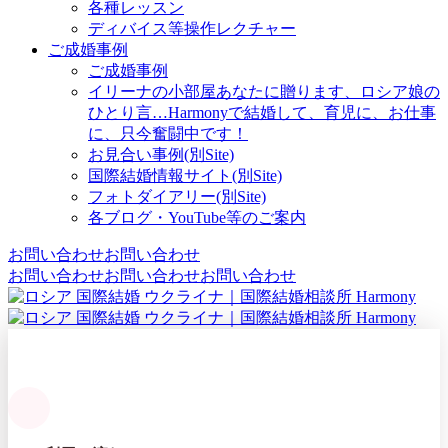
各種レッスン
ディバイス等操作レクチャー
ご成婚事例
ご成婚事例
イリーナの小部屋
あなたに贈ります、ロシア娘の
ひとり言…Harmonyで結婚して、育児に、お仕事
に、只今奮闘中です！
お見合い事例(別Site)
国際結婚情報サイト(別Site)
フォトダイアリー(別Site)
各ブログ・YouTube等のご案内
お問い合わせ
お問い合わせ
メ
お問い合わせ
お問い合わせ
お問い合わせ
ニ
ュ
ー