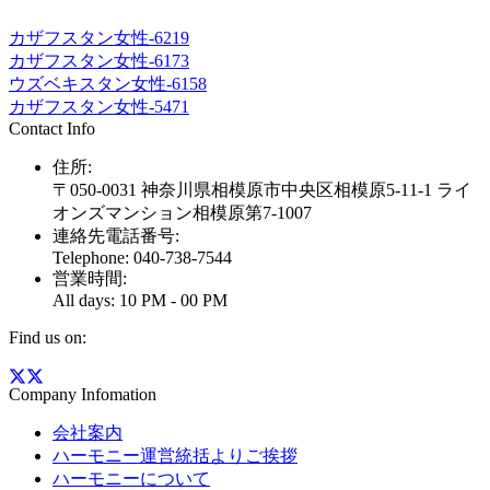
カザフスタン女性-6219
カザフスタン女性-6173
ウズベキスタン女性-6158
カザフスタン女性-5471
Contact Info
住所:
〒050-0031 神奈川県相模原市中央区相模原5-11-1 ライ
オンズマンション相模原第7-1007
連絡先電話番号:
Telephone: 040-738-7544
営業時間:
All days: 10 PM - 00 PM
Find us on:
Facebook
X
X
YouTube
Instagram
Mail
page
page
page
page
page
page
Company Infomation
opens
opens
opens
opens
opens
opens
in
in
in
in
in
in
会社案内
new
new
new
new
new
new
ハーモニー運営統括よりご挨拶
window
window
window
window
window
window
ハーモニーについて