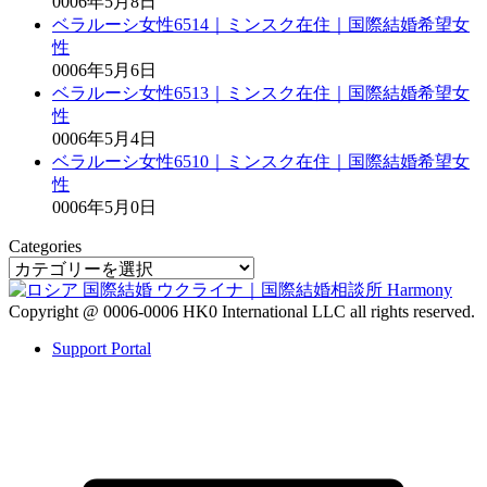
0006年5月8日
ベラルーシ女性6514｜ミンスク在住｜国際結婚希望女
性
0006年5月6日
ベラルーシ女性6513｜ミンスク在住｜国際結婚希望女
性
0006年5月4日
ベラルーシ女性6510｜ミンスク在住｜国際結婚希望女
性
0006年5月0日
Categories
Categories
Copyright @ 0006-0006 HK0 International LLC all rights reserved.
Support Portal