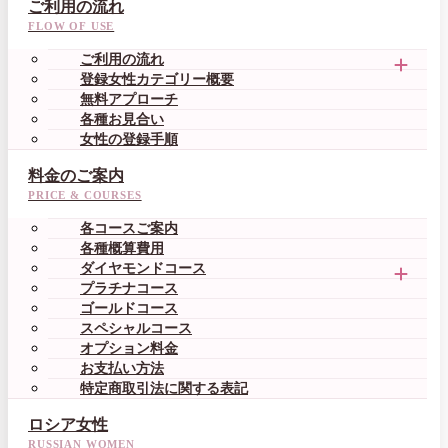
ご利用の流れ
FLOW OF USE
ご利用の流れ
登録女性カテゴリー概要
無料アプローチ
各種お見合い
女性の登録手順
料金のご案内
PRICE & COURSES
各コースご案内
各種概算費用
ダイヤモンドコース
プラチナコース
ゴールドコース
スペシャルコース
オプション料金
お支払い方法
特定商取引法に関する表記
ロシア女性
RUSSIAN WOMEN