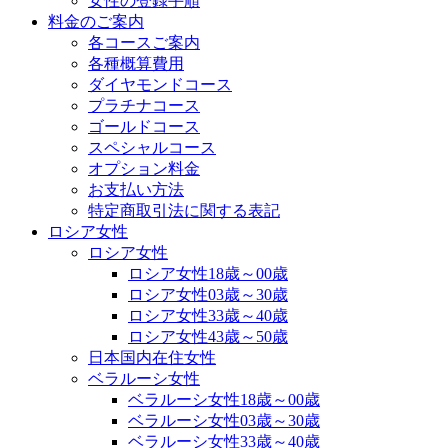
女性の登録手順
料金のご案内
各コースご案内
各種概算費用
ダイヤモンドコース
プラチナコース
ゴールドコース
スペシャルコース
オプション料金
お支払い方法
特定商取引法に関する表記
ロシア女性
ロシア女性
ロシア女性18歳～00歳
ロシア女性03歳～30歳
ロシア女性33歳～40歳
ロシア女性43歳～50歳
日本国内在住女性
ベラルーシ女性
ベラルーシ女性18歳～00歳
ベラルーシ女性03歳～30歳
ベラルーシ女性33歳～40歳