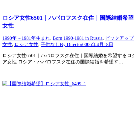
ロシア女性6501｜ハバロフスク在住｜国際結婚希望
女性
1990年～1981年生まれ
,
Born 1990-1981 in Russia
,
ピックアップ
女性
,
ロシア女性
,
子供なし
By
Director
0006年4月18日
ロシア女性6501｜ハバロフスク在住｜国際結婚を希望するロ
ア女性 ロシア・ハバロフスク在住の国際結婚を希望す…