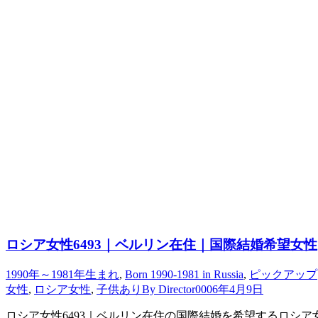
ロシア女性6493｜ベルリン在住｜国際結婚希望女性
1990年～1981年生まれ
,
Born 1990-1981 in Russia
,
ピックアップ
女性
,
ロシア女性
,
子供あり
By
Director
0006年4月9日
ロシア女性6493｜ベルリン在住の国際結婚を希望するロシア