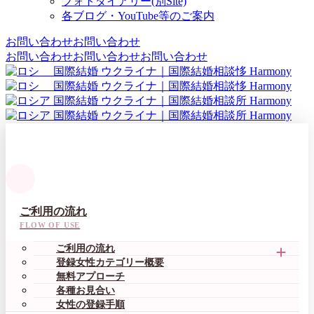
フォトダイアリー(別Site)
各ブログ・YouTube等のご案内
お問い合わせ
お問い合わせ
メ
お問い合わせ
お問い合わせ
お問い合わせ
ニ
ュ
ー
ご利用の流れ
FLOW OF USE
ご利用の流れ
登録女性カテゴリー概要
無料アプローチ
各種お見合い
女性の登録手順