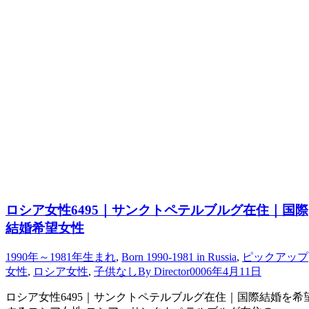
ロシア女性6495｜サンクトペテルブルグ在住｜国際
結婚希望女性
1990年～1981年生まれ
,
Born 1990-1981 in Russia
,
ピックアップ
女性
,
ロシア女性
,
子供なし
By
Director
0006年4月11日
ロシア女性6495｜サンクトペテルブルグ在住｜国際結婚を希