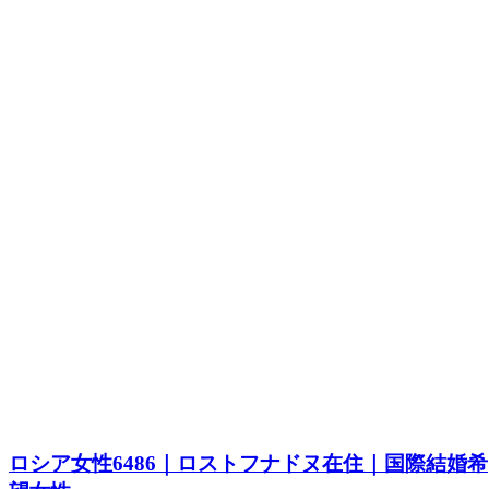
ロシア女性6486｜ロストフナドヌ在住｜国際結婚希