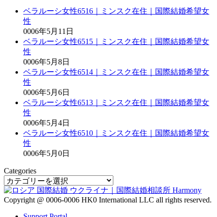
ベラルーシ女性6516｜ミンスク在住｜国際結婚希望女
性
0006年5月11日
ベラルーシ女性6515｜ミンスク在住｜国際結婚希望女
性
0006年5月8日
ベラルーシ女性6514｜ミンスク在住｜国際結婚希望女
性
0006年5月6日
ベラルーシ女性6513｜ミンスク在住｜国際結婚希望女
性
0006年5月4日
ベラルーシ女性6510｜ミンスク在住｜国際結婚希望女
性
0006年5月0日
Categories
Categories
Copyright @ 0006-0006 HK0 International LLC all rights reserved.
Support Portal