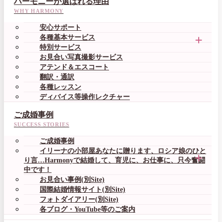
ハーモニーが選ばれる理由
WHY HARMONY
安心サポート
各種基本サービス
特別サービス
お見合い写真撮影サービス
アテンド＆エスコート
翻訳・通訳
各種レッスン
ディバイス等操作レクチャー
ご成婚事例
SUCCESS STORIES
ご成婚事例
イリーナの小部屋
あなたに贈ります、ロシア娘のひと
り言…Harmonyで結婚して、育児に、お仕事に、只今奮闘
中です！
お見合い事例(別Site)
国際結婚情報サイト(別Site)
フォトダイアリー(別Site)
各ブログ・YouTube等のご案内