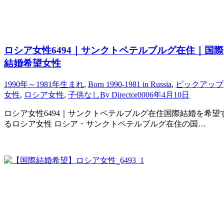
ロシア女性6494｜サンクトペテルブルグ在住｜国際
結婚希望女性
1990年～1981年生まれ
,
Born 1990-1981 in Russia
,
ピックアップ
女性
,
ロシア女性
,
子供なし
By
Director
0006年4月10日
ロシア女性6494｜サンクトペテルブルグ在住国際結婚を希望
るロシア女性 ロシア・サンクトペテルブルグ在住の国…