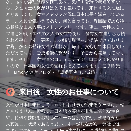
が、元々が弊社登録女性であり、更に子を持つ親達ですか
ら、女性同士の繋がりはとても強いです。来日する女性達に
とりましても、女性スタッフが既に日本に長く滞在している
事は、大変心強い事であり、何と言っても、母国語であらゆ
る相談が出来る事はストレスフリーです。更に、女性スタッ
フ達は30代・40代の大人の女性であり、登録女性達からも頼
られる存在です。実際、この様な環境をご提供できておりま
す為、多くの登録女性の皆様が、毎年、安心して来日してい
ただけており、ご成婚後の繋がりも、そこから発展しており
ます。そして、女性達のコミュニティで、口コミで広がりま
すので、日本国内女性の登録も増えております。ご参照先：
「Harmony 運営ブログ・『成婚事例（ご成婚）』」
来日後、女性のお仕事について
女性が日本に来日して、直ぐにお仕事が出来るケースは、殆
どありません。極稀に、日本語や英語が非常に堪能な場合
や、特殊な技能をお持ちのケースは別ですが、残念ながら、
大変厳しい状況であると思います。然しながら、弊社では、
スタッフのIrina、Nastia、Elena達の様に、ご成婚後に弊社ス