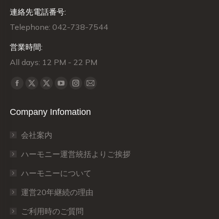
連絡先電話番号:
Telephone: 042-738-7544
営業時間:
All days: 12 PM - 22 PM
Find us on:
X
X
Facebook
YouTube
Instagram
Mail
page
page
page
page
page
page
Company Infomation
opens
opens
opens
opens
opens
opens
in
in
in
in
in
in
会社案内
new
new
new
new
new
new
window
window
window
window
window
window
ハーモニー運営統括よりご挨拶
ハーモニーについて
運営20年継続の理由
ご利用時のご質問