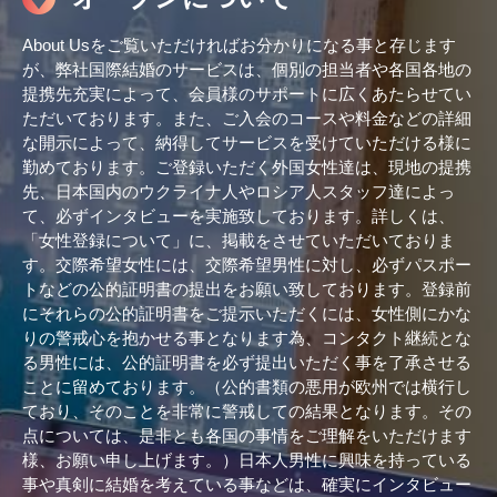
About Usをご覧いただければお分かりになる事と存じます
が、弊社国際結婚のサービスは、個別の担当者や各国各地の
提携先充実によって、会員様のサポートに広くあたらせてい
ただいております。また、ご入会のコースや料金などの詳細
な開示によって、納得してサービスを受けていただける様に
勤めております。ご登録いただく外国女性達は、現地の提携
先、日本国内のウクライナ人やロシア人スタッフ達によっ
て、必ずインタビューを実施致しております。詳しくは、
「女性登録について」に、掲載をさせていただいておりま
す。交際希望女性には、交際希望男性に対し、必ずパスポー
トなどの公的証明書の提出をお願い致しております。登録前
にそれらの公的証明書をご提示いただくには、女性側にかな
りの警戒心を抱かせる事となります為、コンタクト継続とな
る男性には、公的証明書を必ず提出いただく事を了承させる
ことに留めております。（公的書類の悪用が欧州では横行し
ており、そのことを非常に警戒しての結果となります。その
点については、是非とも各国の事情をご理解をいただけます
様、お願い申し上げます。）日本人男性に興味を持っている
事や真剣に結婚を考えている事などは、確実にインタビュー