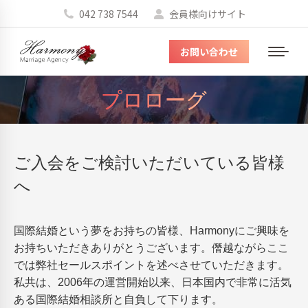
042 738 7544
会員様向けサイト
お問い合わせ
メ
ニ
プロローグ
ュ
You are here:
ー
ご入会をご検討いただいている皆様
へ
国際結婚という夢をお持ちの皆様、Harmonyにご興味を
お持ちいただきありがとうございます。僭越ながらここ
では弊社セールスポイントを述べさせていただきます。
私共は、2006年の運営開始以来、日本国内で非常に活気
ある国際結婚相談所と自負して下ります。