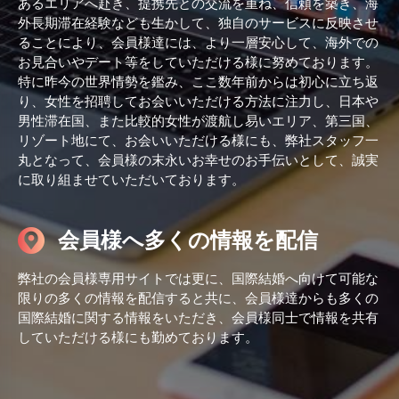
あるエリアへ赴き、提携先との交流を重ね、信頼を築き、海
外長期滞在経験なども生かして、独自のサービスに反映させ
ることにより、会員様達には、より一層安心して、海外での
お見合いやデート等をしていただける様に努めております。
特に昨今の世界情勢を鑑み、ここ数年前からは初心に立ち返
り、女性を招聘してお会いいただける方法に注力し、日本や
男性滞在国、また比較的女性が渡航し易いエリア、第三国、
リゾート地にて、お会いいただける様にも、弊社スタッフ一
丸となって、会員様の末永いお幸せのお手伝いとして、誠実
に取り組ませていただいております。
会員様へ多くの情報を配信
弊社の会員様専用サイトでは更に、国際結婚へ向けて可能な
限りの多くの情報を配信すると共に、会員様達からも多くの
国際結婚に関する情報をいただき、会員様同士で情報を共有
していただける様にも勤めております。