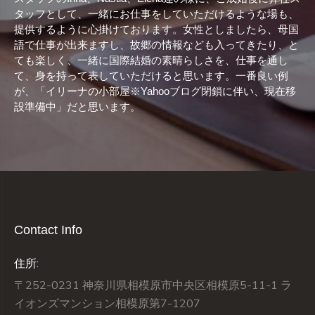
タッフとして、一緒にお仕事をしていただけるような場も、
提供するように心掛けております。女性としましたら、母国
語で仕事が出来ますし、故郷の情報なども入ってきたり、と
ても楽しく、一緒に国際結婚の素晴らしさを、仕事を通し
て、身を持って表していただけると思います。一番良い例
が、「イリーナの小部屋※Yahooブログ閉鎖に伴い、現在移
設準備中」だと思います。
Contact Info
住所:
〒252-0231 神奈川県相模原市中央区相模原5-11-1 ラ
イオンズマンション相模原第7-1207