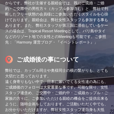
からです。弊社が主催する親睦会では、既にご成婚・ご婚
約・ご交際中の男性方々（カップル参加含む）と、弊社で判
断したフリー状態の会員様にご参加いただくスタイルを心掛
けております。親睦会は、弊社女性スタッフも参加する事も
あります。また、弊社スタッフが第三国に滞在しているケー
スの場合は、Tropical Resort Meetingとして、バリ島やタイ
などのリゾート地での女性とのMeetingも可能です。ご参照
先：「Harmony 運営ブログ・『イベントレポート』」
ご成婚後の事について
弊社では、カップル同士や奥様同士の横の繋がりも、とても
大切だと思っております。
遠く身寄りもない中で、日本に嫁いでくる女性達の為にも、
ご成婚後のフォローは大変重要な事です。可能な限り、女性
スタッフ達含め、ご交際中・ご婚約中・ご成婚カップル・ご
家族の方々に、ご参加いただける親睦の機会をご提供出来る
ように、随時企画をしております。ご活動いただく中でも、
お分かりいただけますが、弊社女性スタッフ達自身も大抵