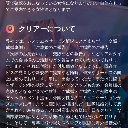
等で確認をおこなっている女性になりますので、自信をもっ
てご案内できる女性達となります。
クリアーについて
弊社では、システムやサービス解説にとどまらず、「交際・
成婚事例」、「ご成婚のご報告」、「ご婚約のご報告」、
「実際のお見合い」、「交際などの報告」、などリアルタイ
ムでの会員様のご活動などを報告させていただいておりま
す。また、それに付随した付加価値となるように、既存サー
ビスの見直しや新規のご提案など随時、誠実なサービスの向
上に勤めております。単に、出会っていただく事だけに留ま
らず、その後の状況に応じたバックアップも含め、会員様の
息抜きとなるご会食や歓談、ご成婚・ご婚約・ご交際中の
方々へのイベント提示、外国女性とのコミュニケーションが
ズムーズに行くように個別のご相談など、国際結婚として想
定される、あらゆることに対応出来る様に、日々クリアーな
国際結婚相談所として活発に活動させていただいておりま
す。そして、毎年可能な限りスタッフが実際に海外提携先の