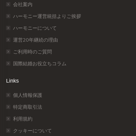
会社案内
new
new
new
new
new
new
window
window
window
window
window
window
ハーモニー運営統括よりご挨拶
ハーモニーについて
運営20年継続の理由
ご利用時のご質問
国際結婚お役立ちコラム
Links
個人情報保護
特定商取引法
利用規約
クッキーについて