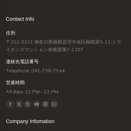
Contact Info
住所:
〒252-0231 神奈川県相模原市中央区相模原5-11-1 ラ
イオンズマンション相模原第7-1207
連絡先電話番号:
Telephone: 042-738-7544
営業時間:
All days: 12 PM - 22 PM
Find us on:
X
X
Facebook
YouTube
Instagram
Mail
page
page
page
page
page
page
Company Infomation
opens
opens
opens
opens
opens
opens
in
in
in
in
in
in