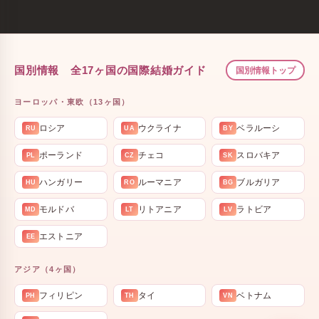
国別情報 全17ヶ国の国際結婚ガイド
国別情報トップ
ヨーロッパ・東欧（13ヶ国）
ロシア
ウクライナ
ベラルーシ
RU
UA
BY
ポーランド
チェコ
スロバキア
PL
CZ
SK
ハンガリー
ルーマニア
ブルガリア
HU
RO
BG
モルドバ
リトアニア
ラトビア
MD
LT
LV
エストニア
EE
アジア（4ヶ国）
フィリピン
タイ
ベトナム
PH
TH
VN