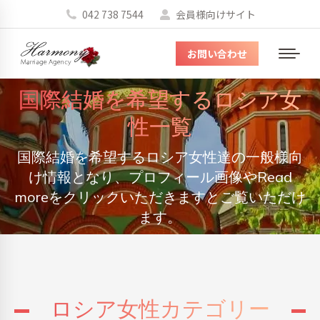
042 738 7544
会員様向けサイト
お問い合わせ
メ
ニ
国際結婚を希望するロシア女
ュ
ー
性一覧
国際結婚を希望するロシア女性達の一般様向
You are here:
け情報となり、プロフィール画像やRead
moreをクリックいただきますとご覧いただけ
ます。
ロシア女性カテゴリー