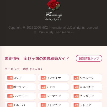
Copyright @ 2026-2006 HK2 International LLC all rights reserved.
Previously used menu 22
国別情報 全17ヶ国の国際結婚ガイド
国別情報トップ
ヨーロッパ・東欧（13ヶ国）
ロシア
ウクライナ
ベラルーシ
RU
UA
BY
ポーランド
チェコ
スロバキア
PL
CZ
SK
ハンガリー
ルーマニア
ブルガリア
HU
RO
BG
モルドバ
リトアニア
ラトビア
MD
LT
LV