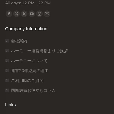
All days: 12 PM - 22 PM
Find us on:
X
X
Facebook
YouTube
Instagram
Mail
page
page
page
page
page
page
Company Infomation
opens
opens
opens
opens
opens
opens
in
in
in
in
in
in
会社案内
new
new
new
new
new
new
window
window
window
window
window
window
ハーモニー運営統括よりご挨拶
ハーモニーについて
運営20年継続の理由
ご利用時のご質問
国際結婚お役立ちコラム
Links