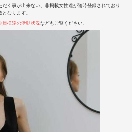
ただく事が出来ない、非掲載女性達が随時登録されており
数となります。
会員様達の活動状況
などもご覧ください。