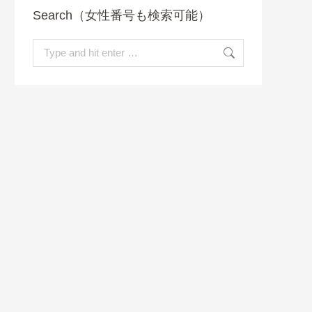
Search（女性番号も検索可能）
Search: