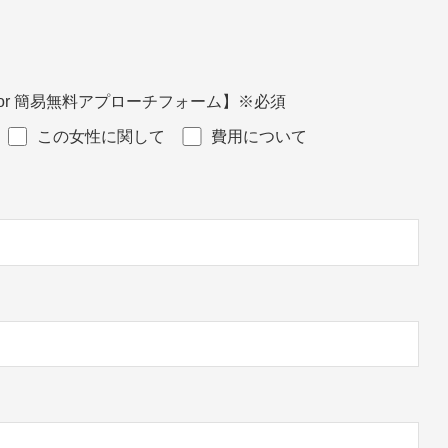
r 簡易無料アプローチフォーム】
※必須
この女性に関して
費用について