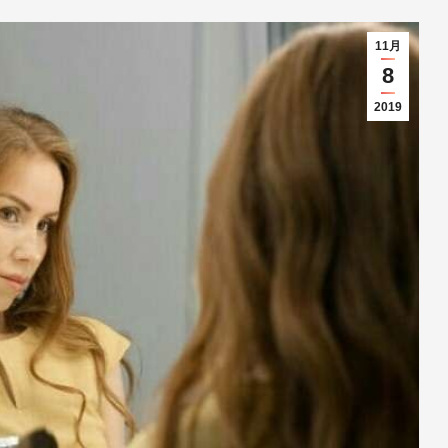
11月
8
2019