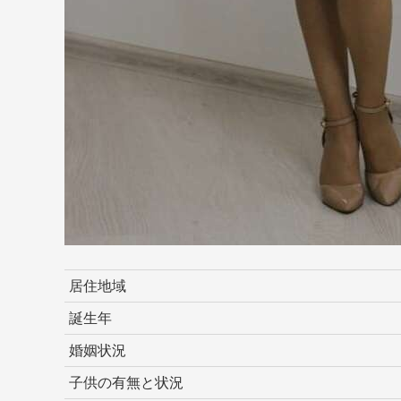
居住地域
誕生年
婚姻状況
子供の有無と状況