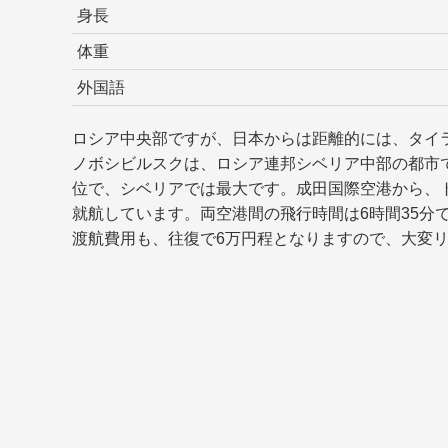
身長
体重
外国語
ロシア中央部ですが、日本からは距離的には、タイ
ノボシビルスクは、ロシア連邦シベリア中部の都市で
位で、シベリアでは最大です。成田国際空港から、ト
就航しています。両空港間の飛行時間は6時間35分
渡航費用も、往復で6万円程となりますので、大変