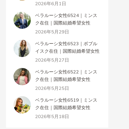
2026年6月1日
ベラルーシ女性6524｜ミンス
ク在住｜国際結婚希望女性
2026年5月29日
ベラルーシ女性6523｜ボブル
イスク在住｜国際結婚希望女性
2026年5月27日
ベラルーシ女性6522｜ミンス
ク在住｜国際結婚希望女性
2026年5月25日
ベラルーシ女性6519｜ミンス
ク在住｜国際結婚希望女性
2026年5月18日