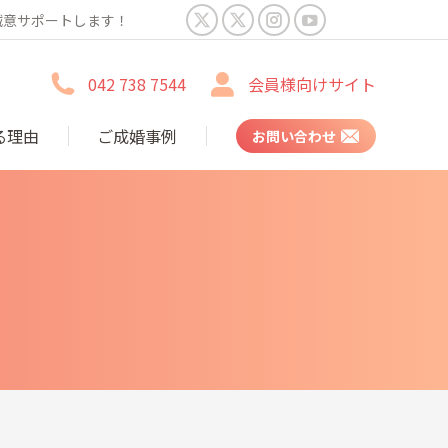
誠意サポートします！
X
X
Instagram
YouTube
page
page
page
page
042 738 7544
会員様向けサイト
opens
opens
opens
opens
in
in
in
in
る理由
ご成婚事例
お問い合わせ
new
new
new
new
window
window
window
window