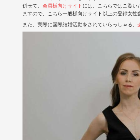
併せて、
会員様向けサイト
には、こちらではご覧い
ますので、こちら一般様向けサイト以上の登録女性
また、実際に国際結婚活動をされていらっしゃる、