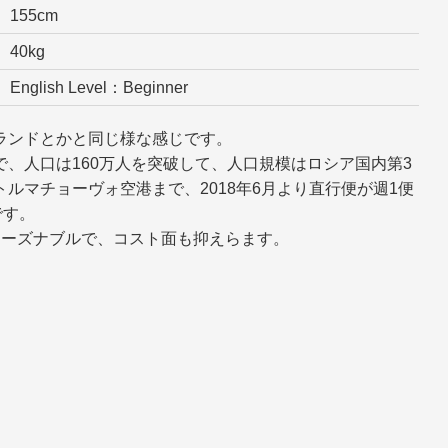
155cm
40kg
English Level：Beginner
ランドとかと同じ様な感じです。
、人口は160万人を突破して、人口規模はロシア国内第3
ルマチョーヴォ空港まで、2018年6月より直行便が週1便
です。
リーズナブルで、コスト面も抑えらます。