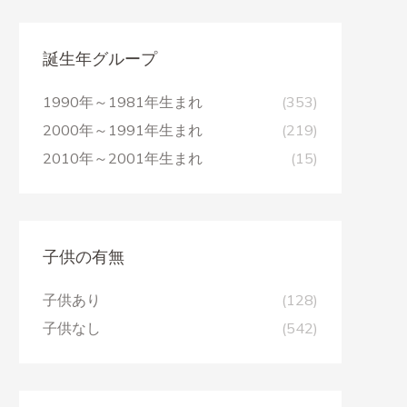
誕生年グループ
1990年～1981年生まれ
(353)
2000年～1991年生まれ
(219)
2010年～2001年生まれ
(15)
子供の有無
子供あり
(128)
子供なし
(542)