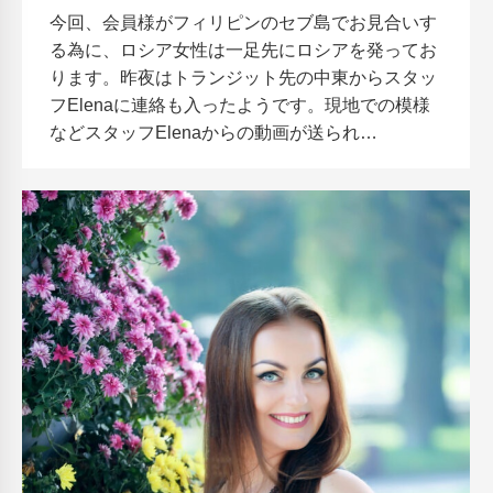
今回、会員様がフィリピンのセブ島でお見合いす
る為に、ロシア女性は一足先にロシアを発ってお
ります。昨夜はトランジット先の中東からスタッ
フElenaに連絡も入ったようです。現地での模様
などスタッフElenaからの動画が送られ…