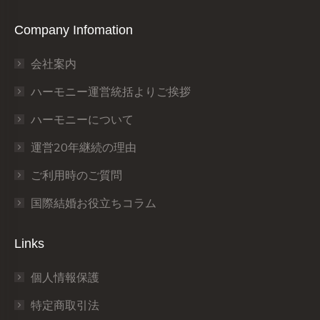
page
page
page
page
page
page
Company Infomation
opens
opens
opens
opens
opens
opens
in
in
in
in
in
in
会社案内
new
new
new
new
new
new
window
window
window
window
window
window
ハーモニー運営統括よりご挨拶
ハーモニーについて
運営20年継続の理由
ご利用時のご質問
国際結婚お役立ちコラム
Links
個人情報保護
特定商取引法