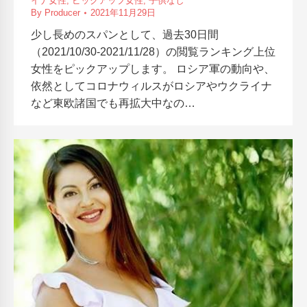
イナ女性
,
ピックアップ女性
,
子供なし
By
Producer
2021年11月29日
少し長めのスパンとして、過去30日間
（2021/10/30-2021/11/28）の閲覧ランキング上位
女性をピックアップします。 ロシア軍の動向や、
依然としてコロナウィルスがロシアやウクライナ
など東欧諸国でも再拡大中なの…