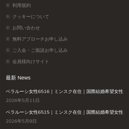
利用規約
クッキーについて
お問い合わせ
無料アプローチお申し込み
ご入会・ご面談お申し込み
会員様向けサイト
最新 News
ベラルーシ女性6516｜ミンスク在住｜国際結婚希望女性
2026年5月11日
ベラルーシ女性6515｜ミンスク在住｜国際結婚希望女性
2026年5月8日