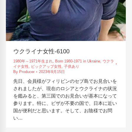
ウクライナ女性-6100
1980年～1971年生まれ
,
Born 1980-1971 in Ukraine
,
ウクラ
イナ女性
,
ピックアップ女性
,
子供あり
By
Producer
2023年9月15日
先日、会員様がフィリピンのセブ島でお見合いを
されましたが、現在のロシアとウクライナの状況
を鑑みると、第三国でのお見合いが基本になって
参ります。特に、ビザが不要の国で、日本に近い
国が便利だと思います。そして、お陰様でお問
い…