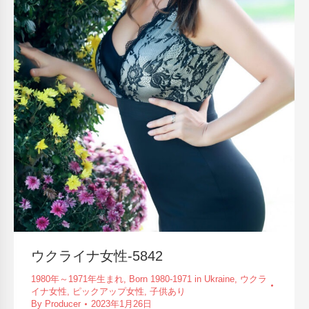
ウクライナ女性-5842
1980年～1971年生まれ
,
Born 1980-1971 in Ukraine
,
ウクラ
イナ女性
,
ピックアップ女性
,
子供あり
By
Producer
2023年1月26日