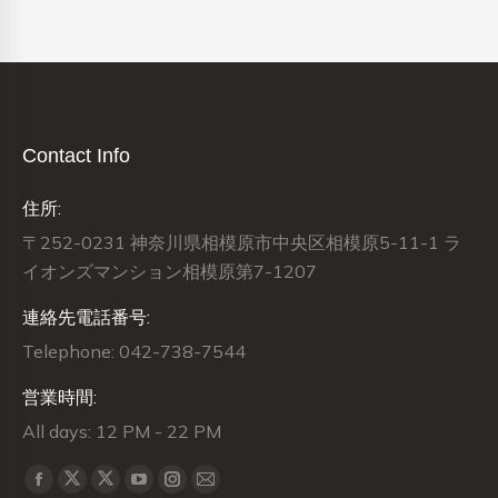
Contact Info
住所:
〒252-0231 神奈川県相模原市中央区相模原5-11-1 ラ
イオンズマンション相模原第7-1207
連絡先電話番号:
Telephone: 042-738-7544
営業時間:
All days: 12 PM - 22 PM
Find us on:
X
X
Facebook
YouTube
Instagram
Mail