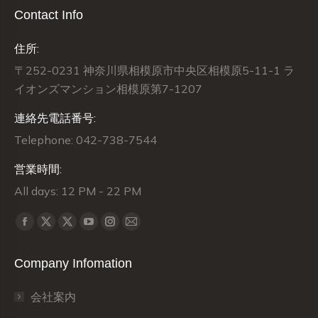
Contact Info
住所:
〒252-0231 神奈川県相模原市中央区相模原5-11-1 ラ
イオンズマンション相模原第7-1207
連絡先電話番号:
Telephone: 042-738-7544
営業時間:
All days: 12 PM - 22 PM
Find us on:
X
X
Facebook
YouTube
Instagram
Mail
page
page
page
page
page
page
Company Infomation
opens
opens
opens
opens
opens
opens
in
in
in
in
in
in
会社案内
new
new
new
new
new
new