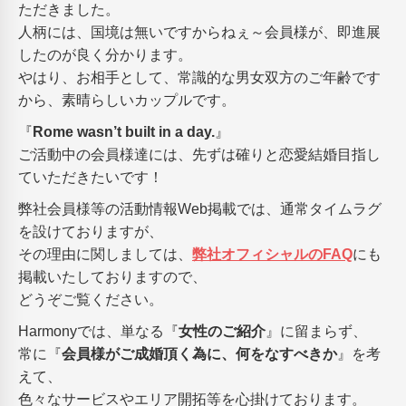
ただきました。
人柄には、国境は無いですからねぇ～会員様が、即進展
したのが良く分かります。
やはり、お相手として、常識的な男女双方のご年齢です
から、素晴らしいカップルです。
『
Rome wasn’t built in a day.
』
ご活動中の会員様達には、先ずは確りと恋愛結婚目指し
ていただきたいです！
弊社会員様等の活動情報Web掲載では、通常タイムラグ
を設けておりますが、
その理由に関しましては、
弊社オフィシャルのFAQ
にも
掲載いたしておりますので、
どうぞご覧ください。
Harmonyでは、単なる『
女性のご紹介
』に留まらず、
常に『
会員様がご成婚頂く為に、何をなすべきか
』を考
えて、
色々なサービスやエリア開拓等を心掛けております。