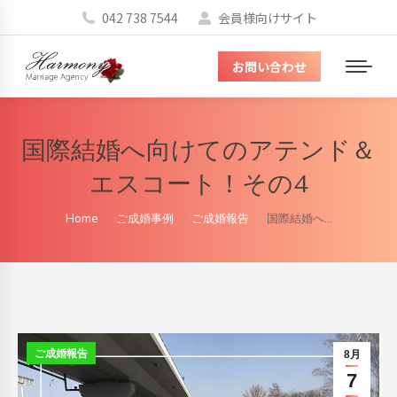
042 738 7544
会員様向けサイト
お問い合わせ
メ
ニ
ュ
国際結婚へ向けてのアテンド＆
ー
エスコート！その4
You are here:
Home
ご成婚事例
ご成婚報告
国際結婚へ…
ご成婚報告
8月
7