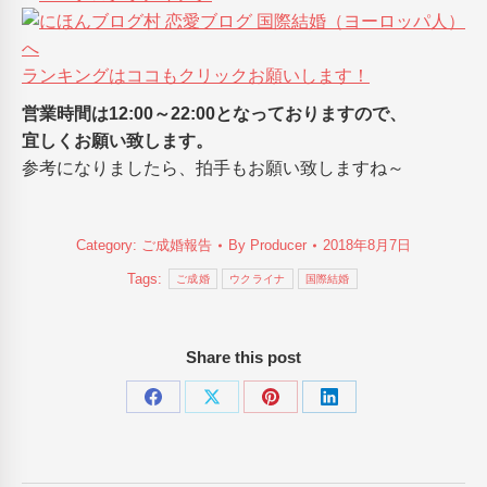
ランキングはココもクリックお願いします！
営業時間は12:00～22:00となっておりますので、
宜しくお願い致します。
参考になりましたら、拍手もお願い致しますね～
Category:
ご成婚報告
By
Producer
2018年8月7日
Tags:
ご成婚
ウクライナ
国際結婚
Share this post
Share
Share
Share
Share
on
on
on
on
Facebook
X
Pinterest
LinkedIn