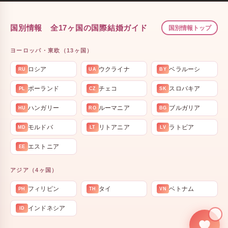
国別情報 全17ヶ国の国際結婚ガイド
国別情報トップ
ヨーロッパ・東欧（13ヶ国）
ロシア
ウクライナ
ベラルーシ
RU
UA
BY
ポーランド
チェコ
スロバキア
PL
CZ
SK
ハンガリー
ルーマニア
ブルガリア
HU
RO
BG
モルドバ
リトアニア
ラトビア
MD
LT
LV
エストニア
EE
アジア（4ヶ国）
フィリピン
タイ
ベトナム
PH
TH
VN
インドネシア
ID
💍