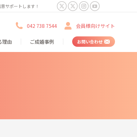
誠意サポートします！
X
X
Instagram
YouTube
page
page
page
page
042 738 7544
会員様向けサイト
opens
opens
opens
opens
in
in
in
in
る理由
ご成婚事例
お問い合わせ
new
new
new
new
window
window
window
window