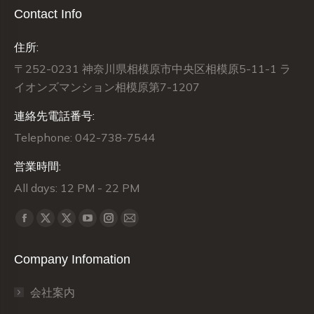
Contact Info
住所:
〒252-0231 神奈川県相模原市中央区相模原5-11-1 ラ
イオンズマンション相模原第7-1207
連絡先電話番号:
Telephone: 042-738-7544
営業時間:
All days: 12 PM - 22 PM
Find us on:
X
X
Facebook
YouTube
Instagram
Mail
page
page
page
page
page
page
Company Infomation
opens
opens
opens
opens
opens
opens
in
in
in
in
in
in
会社案内
new
new
new
new
new
new