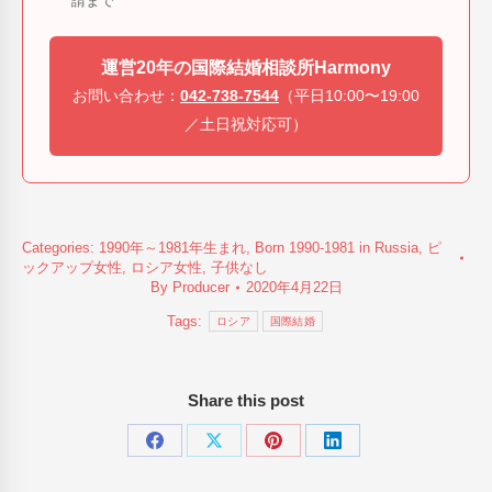
請まで
運営20年の国際結婚相談所Harmony
お問い合わせ：
042-738-7544
（平日10:00〜19:00
／土日祝対応可）
Categories:
1990年～1981年生まれ
,
Born 1990-1981 in Russia
,
ピ
ックアップ女性
,
ロシア女性
,
子供なし
By
Producer
2020年4月22日
Tags:
ロシア
国際結婚
Share this post
Share
Share
Share
Share
on
on
on
on