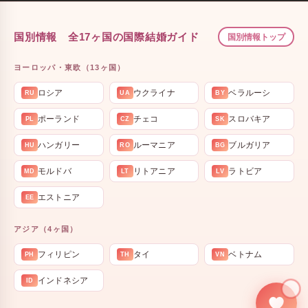
国別情報 全17ヶ国の国際結婚ガイド
国別情報トップ
ヨーロッパ・東欧（13ヶ国）
ロシア
ウクライナ
ベラルーシ
RU
UA
BY
ポーランド
チェコ
スロバキア
PL
CZ
SK
ハンガリー
ルーマニア
ブルガリア
HU
RO
BG
モルドバ
リトアニア
ラトビア
MD
LT
LV
エストニア
EE
アジア（4ヶ国）
フィリピン
タイ
ベトナム
PH
TH
VN
インドネシア
ID
💍