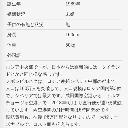
誕生年
1989年
婚姻状況
未婚
子供の有無と状況
無
身長
160cm
体重
50kg
外国語
ロシア中央部ですが、日本からは距離的には、タイラン
ドとかと同じ様な感じです。
ノボシビルスクは、ロシア連邦シベリア中部の都市で、
人口は160万人を突破して、人口規模はロシア国内第3位
で、シベリアでは最大です。成田国際空港から、トルマ
チョーヴォ空港まで、2018年6月より直行便が週1便就航
しています。両空港間の飛行時間は6時間35分です。
渡航費用も、往復で6万円程となりますので、大変リー
ズナブルで、コスト面も抑えらます。