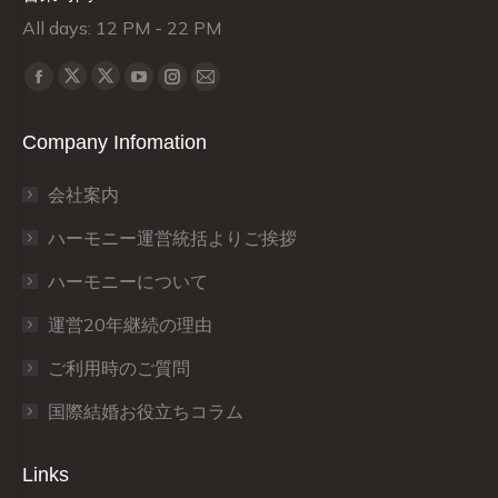
All days: 12 PM - 22 PM
Find us on:
X
X
Facebook
YouTube
Instagram
Mail
page
page
page
page
page
page
Company Infomation
opens
opens
opens
opens
opens
opens
in
in
in
in
in
in
会社案内
new
new
new
new
new
new
window
window
window
window
window
window
ハーモニー運営統括よりご挨拶
ハーモニーについて
運営20年継続の理由
ご利用時のご質問
国際結婚お役立ちコラム
Links