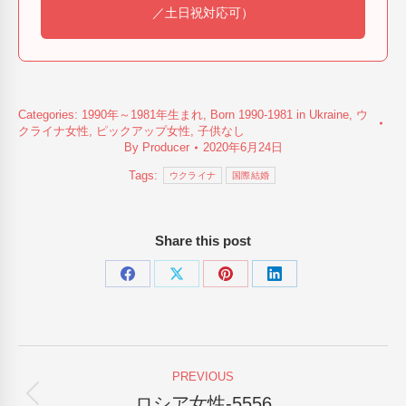
／土日祝対応可）
Categories:
1990年～1981年生まれ
,
Born 1990-1981 in Ukraine
,
ウ
クライナ女性
,
ピックアップ女性
,
子供なし
By
Producer
2020年6月24日
Tags:
ウクライナ
国際結婚
Share this post
Share
Share
Share
Share
on
on
on
on
Facebook
X
Pinterest
LinkedIn
Post
PREVIOUS
navigation
ロシア女性-5556
Previous