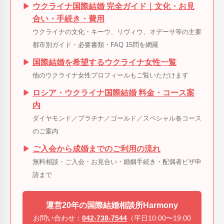
▶
ウクライナ国際結婚 完全ガイド｜文化・お見
合い・手続き・費用
ウクライナの文化・キーウ、リヴィウ、オデーサ等の主要
都市別ガイド・必要書類・FAQ 15問を網羅
▶
国際結婚を希望するウクライナ女性一覧
他のウクライナ女性プロフィールもご覧いただけます
▶
ロシア・ウクライナ国際結婚 料金・コース案
内
ダイヤモンド／プラチナ／ゴールド／スペシャル各コース
のご案内
▶
ご入会から成婚までのご利用の流れ
無料相談・ご入会・お見合い・婚姻手続き・配偶者ビザ申
請まで
運営20年の国際結婚相談所Harmony
お問い合わせ：
042-738-7544
（平日10:00〜19:00