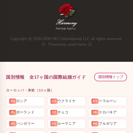
Copyright @ 2026-2006 HK2 International LLC all rights reserved.
Previously used menu 22
国別情報 全17ヶ国の国際結婚ガイド
国別情報トップ
ヨーロッパ・東欧（13ヶ国）
ロシア
ウクライナ
ベラルーシ
RU
UA
BY
ポーランド
チェコ
スロバキア
PL
CZ
SK
ハンガリー
ルーマニア
ブルガリア
HU
RO
BG