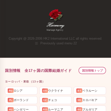
Copyright @ 2026-2006 HK2 International LLC all rights reserved.
Previously used menu 22
国別情報 全17ヶ国の国際結婚ガイド
国別情報トップ
ヨーロッパ・東欧（13ヶ国）
ロシア
ウクライナ
ベラルーシ
RU
UA
BY
ポーランド
チェコ
スロバキア
PL
CZ
SK
ハンガリー
ルーマニア
ブルガリア
HU
RO
BG