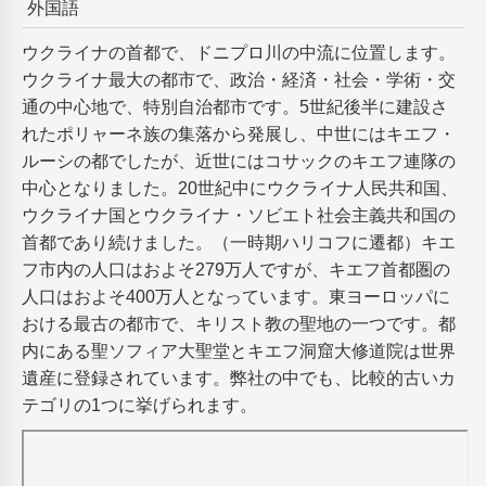
外国語
ウクライナの首都で、ドニプロ川の中流に位置します。
ウクライナ最大の都市で、政治・経済・社会・学術・交
通の中心地で、特別自治都市です。5世紀後半に建設さ
れたポリャーネ族の集落から発展し、中世にはキエフ・
ルーシの都でしたが、近世にはコサックのキエフ連隊の
中心となりました。20世紀中にウクライナ人民共和国、
ウクライナ国とウクライナ・ソビエト社会主義共和国の
首都であり続けました。（一時期ハリコフに遷都）キエ
フ市内の人口はおよそ279万人ですが、キエフ首都圏の
人口はおよそ400万人となっています。東ヨーロッパに
おける最古の都市で、キリスト教の聖地の一つです。都
内にある聖ソフィア大聖堂とキエフ洞窟大修道院は世界
遺産に登録されています。弊社の中でも、比較的古いカ
テゴリの1つに挙げられます。