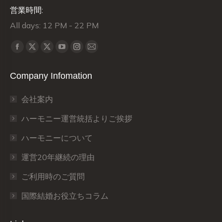
営業時間:
All days: 12 PM - 22 PM
Find us on:
X
X
Facebook
YouTube
Instagram
Mail
page
page
page
page
page
page
Company Infomation
opens
opens
opens
opens
opens
opens
in
in
in
in
in
in
会社案内
new
new
new
new
new
new
window
window
window
window
window
window
ハーモニー運営統括よりご挨拶
ハーモニーについて
運営20年継続の理由
ご利用時のご質問
国際結婚お役立ちコラム