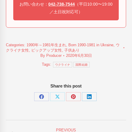
お問い合わせ：
042-738-7544
（平日10:00〜19:00
／土日祝対応可）
Categories:
1990年～1981年生まれ
,
Born 1990-1981 in Ukraine
,
ウ
クライナ女性
,
ピックアップ女性
,
子供あり
By
Producer
2020年6月30日
Tags:
ウクライナ
国際結婚
Share this post
Share
Share
Share
Share
on
on
on
on
Facebook
X
Pinterest
LinkedIn
Post
PREVIOUS