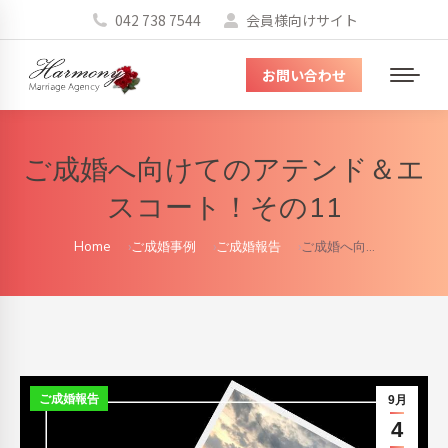
042 738 7544
会員様向けサイト
お問い合わせ
メ
ニ
ュ
ご成婚へ向けてのアテンド＆エ
ー
スコート！その11
You are here:
Home
ご成婚事例
ご成婚報告
ご成婚へ向…
ご成婚報告
9月
4