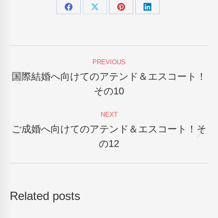
Share
Share
Share
Share
on
on
on
on
Facebook
X
Pinterest
LinkedIn
Post
PREVIOUS
navigation
国際結婚へ向けてのアテンド＆エスコート！
Previous
その10
post:
NEXT
ご成婚へ向けてのアテンド＆エスコート！そ
Next
の12
post:
Related posts