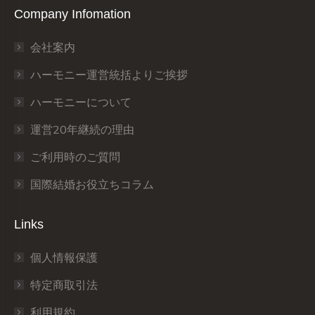
Company Infomation
opens
opens
opens
opens
opens
opens
in
in
in
in
in
in
会社案内
new
new
new
new
new
new
window
window
window
window
window
window
ハーモニー運営統括よりご挨拶
ハーモニーについて
運営20年継続の理由
ご利用時のご質問
国際結婚お役立ちコラム
Links
個人情報保護
特定商取引法
利用規約