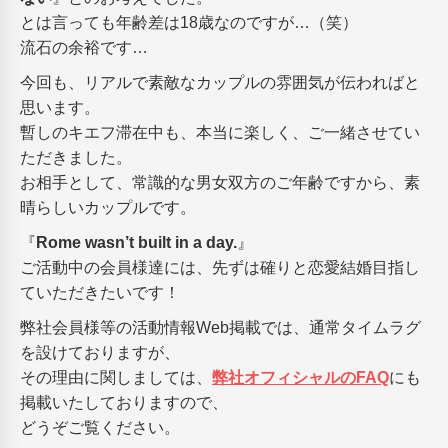
とは言っても年齢差は18歳なのですが…（笑）
流石の余裕です…
今回も、リアルで素敵なカップルの雰囲気が伝わればと
思います。
暫しのキエフ滞在中も、本当に楽しく、ご一緒させてい
ただきました。
お相手として、常識的な男女双方のご年齢ですから、素
晴らしいカップルです。
『
Rome wasn’t built in a day.
』
ご活動中の会員様達には、先ずは確りと恋愛結婚目指し
ていただきたいです！
弊社会員様等の活動情報Web掲載では、通常タイムラグ
を設けておりますが、
その理由に関しましては、
弊社オフィシャルのFAQ
にも
掲載いたしておりますので、
どうぞご覧ください。