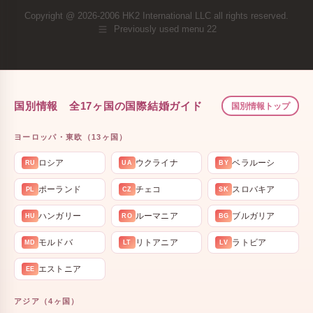
Copyright @ 2026-2006 HK2 International LLC all rights reserved.
Previously used menu 22
国別情報 全17ヶ国の国際結婚ガイド
国別情報トップ
ヨーロッパ・東欧（13ヶ国）
ロシア
ウクライナ
ベラルーシ
RU
UA
BY
ポーランド
チェコ
スロバキア
PL
CZ
SK
ハンガリー
ルーマニア
ブルガリア
HU
RO
BG
モルドバ
リトアニア
ラトビア
MD
LT
LV
エストニア
EE
アジア（4ヶ国）