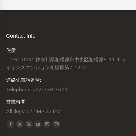
Contact Info
住所:
〒252-0231 神奈川県相模原市中央区相模原5-11-1 ラ
イオンズマンション相模原第7-1207
連絡先電話番号:
Telephone: 042-738-7544
営業時間:
All days: 12 PM - 22 PM
Find us on:
X
X
Facebook
YouTube
Instagram
Mail
page
page
page
page
page
page