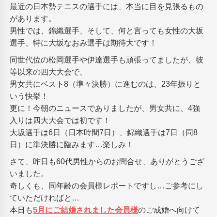
最近の日本勢テニスの選手には、本当に目を見張るもの
があります。
男性では、錦織選手、そして、何と言っても女性の大坂
選手、特に大坂なおみ選手は期待大です！
同世代位の松岡選手や伊達選手も頑張ってましたが、彼
等以来の四大大会で、
男女共にベスト8（準々決勝）に進むのは、23年振りと
いう快挙！
更に！今朝のニュースでありましたが、男女共に、4強
入りは四大大会では初です！
大坂選手は6日（日本時間7日）、錦織選手は7日（同8
日）に準決勝に臨みます…楽しみ！
さて、昨日も60代男性からのお問合せ、ありがとうござ
いました。
奇しくも、同年齢の会員様レポートですし…ご参考にし
ていただければと…
本日も
5月にご結婚されました会員様
のご成婚へ向けて