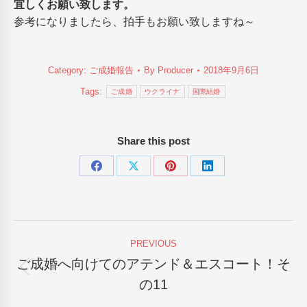
宜しくお願い致します。
参考になりましたら、拍手もお願い致しますね～
Category:
ご成婚報告
By
Producer
2018年9月6日
Tags:
ご成婚
ウクライナ
国際結婚
Share this post
Share
Share
Share
Share
on
on
on
on
Facebook
X
Pinterest
LinkedIn
Post
PREVIOUS
navigation
ご成婚へ向けてのアテンド＆エスコート！そ
Previous
の11
post: