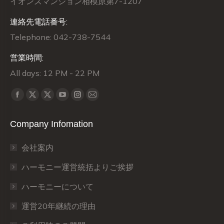
イオンズマンション相模原第7-1207
連絡先電話番号:
Telephone: 042-738-7544
営業時間:
All days: 12 PM - 22 PM
Find us on:
X
X
Facebook
YouTube
Instagram
Mail
page
page
page
page
page
page
Company Infomation
opens
opens
opens
opens
opens
opens
in
in
in
in
in
in
会社案内
new
new
new
new
new
new
window
window
window
window
window
window
ハーモニー運営統括よりご挨拶
ハーモニーについて
運営20年継続の理由