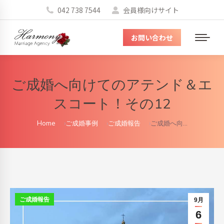
042 738 7544
会員様向けサイト
お問い合わせ
メ
ニ
ュ
ご成婚へ向けてのアテンド＆エ
ー
スコート！その12
You are here:
Home
ご成婚事例
ご成婚報告
ご成婚へ向…
ご成婚報告
9月
6