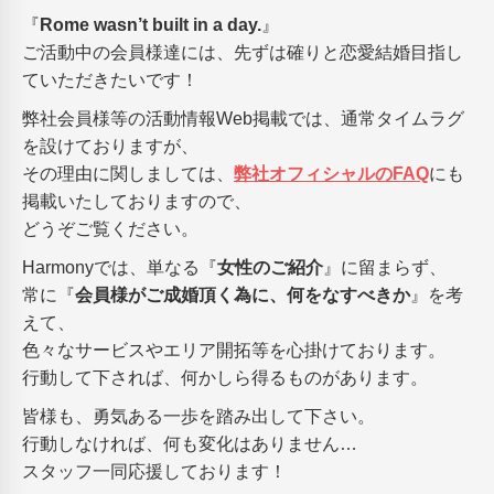
『
Rome wasn’t built in a day.
』
ご活動中の会員様達には、先ずは確りと恋愛結婚目指し
ていただきたいです！
弊社会員様等の活動情報Web掲載では、通常タイムラグ
を設けておりますが、
その理由に関しましては、
弊社オフィシャルのFAQ
にも
掲載いたしておりますので、
どうぞご覧ください。
Harmonyでは、単なる『
女性のご紹介
』に留まらず、
常に『
会員様がご成婚頂く為に、何をなすべきか
』を考
えて、
色々なサービスやエリア開拓等を心掛けております。
行動して下されば、何かしら得るものがあります。
皆様も、勇気ある一歩を踏み出して下さい。
行動しなければ、何も変化はありません…
スタッフ一同応援しております！