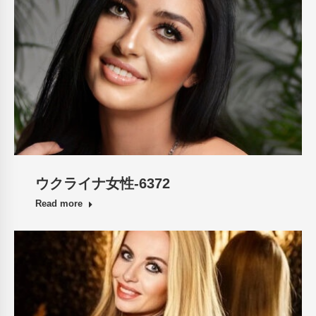
ウクライナ女性-6372
Read more