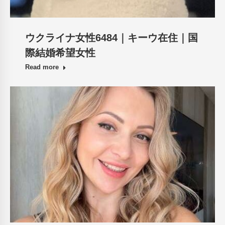
ウクライナ女性6484｜キーウ在住｜国
際結婚希望女性
Read more