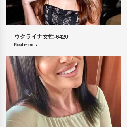
ウクライナ女性-6420
Read more