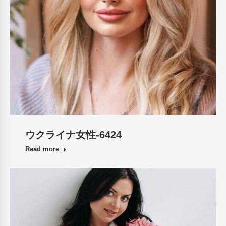
ウクライナ女性-6424
Read more