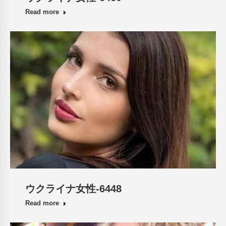
Read more
ウクライナ女性-6448
Read more