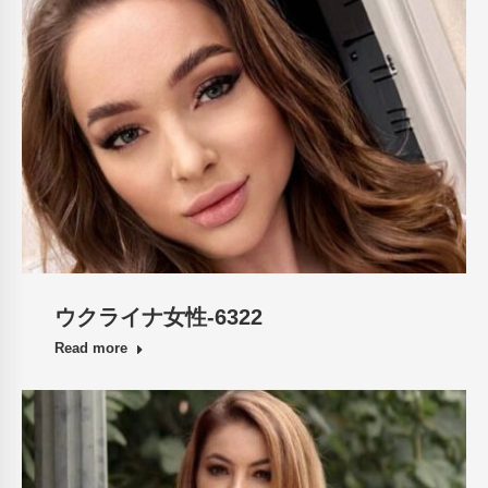
ウクライナ女性-6322
Read more