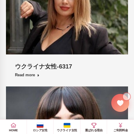
ウクライナ女性-6317
Read more
💍
HOME
ロシア女性
ウクライナ女性
選ばれる理由
ご利用料金