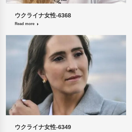
ウクライナ女性-6368
Read more
ウクライナ女性-6349