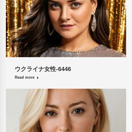
ウクライナ女性-6446
Read more