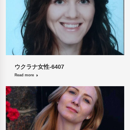
ウクラナ女性-6407
Read more